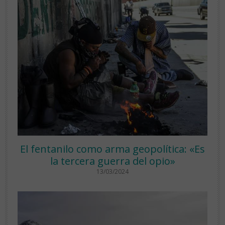
El fentanilo como arma geopolítica: «Es
la tercera guerra del opio»
13/03/2024