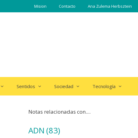
Mision
Contacto
Ana Zulema Herbsztein
Sentidos
Sociedad
Tecnología
Notas relacionadas con....
ADN
(83)