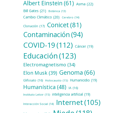
Albert Einstein
(61)
Asma
(22)
Bill Gates
(21)
Botánica
(13)
Cambio Climático
(20)
Cerebro
(14)
Conicet
(81)
Clonación
(17)
Contaminación
(94)
COVID-19
(112)
Cáncer
(19)
Educación
(123)
Electromagnetismo
(34)
Genoma
(66)
Elon Musk
(39)
Humanicidio
(19)
Glifosato
(16)
Holocausto
(15)
Humanística
(48)
IA
(16)
inteligencia artificial
(19)
Instituto Leloir
(15)
Internet
(105)
Interacción Social
(14)
Miedo
(118)