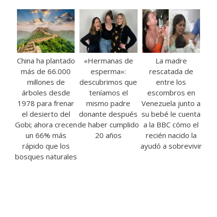
China ha plantado
«Hermanas de
La madre
más de 66.000
esperma»:
rescatada de
millones de
descubrimos que
entre los
árboles desde
teníamos el
escombros en
1978 para frenar
mismo padre
Venezuela junto a
el desierto del
donante después
su bebé le cuenta
Gobi; ahora crecen
de haber cumplido
a la BBC cómo el
un 66% más
20 años
recién nacido la
rápido que los
ayudó a sobrevivir
bosques naturales