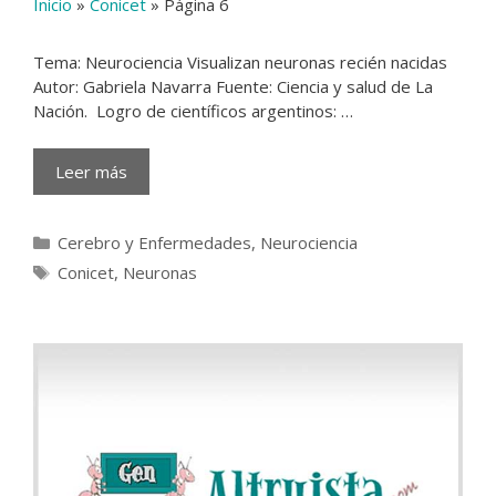
Inicio
»
Conicet
»
Página 6
Tema: Neurociencia Visualizan neuronas recién nacidas
Autor: Gabriela Navarra Fuente: Ciencia y salud de La
Nación. Logro de científicos argentinos: …
Leer más
Categorías
Cerebro y Enfermedades
,
Neurociencia
Etiquetas
Conicet
,
Neuronas