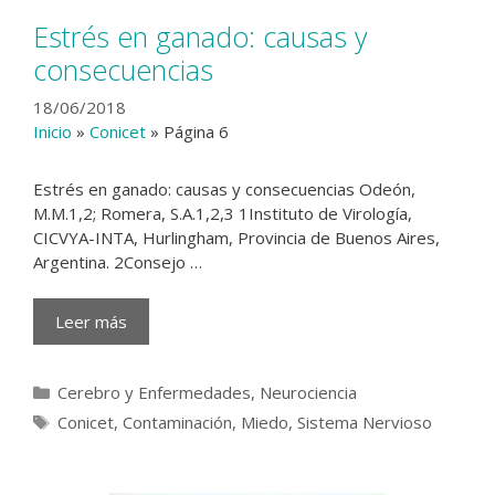
Estrés en ganado: causas y
consecuencias
18/06/2018
Inicio
»
Conicet
»
Página 6
Estrés en ganado: causas y consecuencias Odeón,
M.M.1,2; Romera, S.A.1,2,3 1Instituto de Virología,
CICVYA-INTA, Hurlingham, Provincia de Buenos Aires,
Argentina. 2Consejo …
Leer más
Categorías
Cerebro y Enfermedades
,
Neurociencia
Etiquetas
Conicet
,
Contaminación
,
Miedo
,
Sistema Nervioso