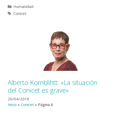
Categorías
Humanidad
Etiquetas
Conicet
Alberto Kornblihtt: «La situación
del Conicet es grave»
20/04/2018
Inicio
»
Conicet
»
Página 6