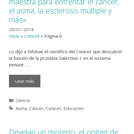
maestra para enfrentar el cáncer,
el asma, la esclerosis múltiple y
más»
26/01/2018
Inicio
»
Conicet
»
Página 6
Lo dijo a Infobae el científico del Conicet que descubrió
la función de la proteína Galectina-1 en el sistema
inmune. …
Leer más
Categorías
Ciencia
Etiquetas
Asma
,
Cáncer
,
Conicet
,
Educación
Develan un misterio: el origen de