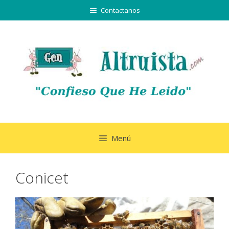
Saltar
Contactanos
al
contenido
Menú
Conicet