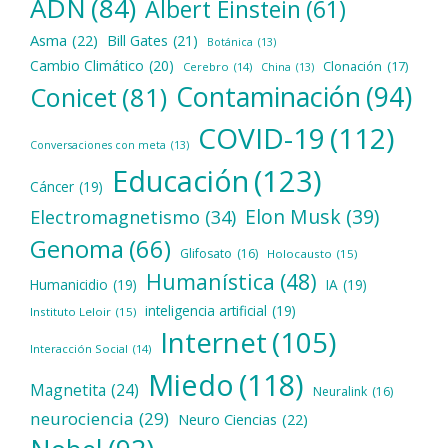
ADN
(84)
Albert Einstein
(61)
Asma
(22)
Bill Gates
(21)
Botánica
(13)
Cambio Climático
(20)
Clonación
(17)
Cerebro
(14)
China
(13)
Contaminación
(94)
Conicet
(81)
COVID-19
(112)
Conversaciones con meta
(13)
Educación
(123)
Cáncer
(19)
Elon Musk
(39)
Electromagnetismo
(34)
Genoma
(66)
Glifosato
(16)
Holocausto
(15)
Humanística
(48)
Humanicidio
(19)
IA
(19)
inteligencia artificial
(19)
Instituto Leloir
(15)
Internet
(105)
Interacción Social
(14)
Miedo
(118)
Magnetita
(24)
Neuralink
(16)
neurociencia
(29)
Neuro Ciencias
(22)