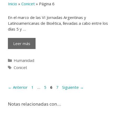
Inicio
»
Conicet
»
Página 6
En el marco de las VI Jornadas Argentinas y
Latinoamericanas de Bioética, llevadas a cabo entre los
días 5 y …
Leer más
Categorías
Humanidad
Etiquetas
Conicet
Página
Página
Página
Página
←
Anterior
1
…
5
6
7
Siguiente
→
Notas relacionadas con....