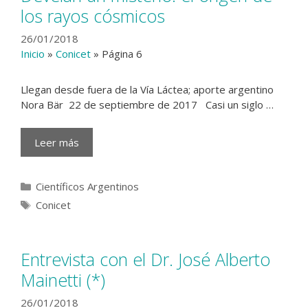
los rayos cósmicos
26/01/2018
Inicio
»
Conicet
»
Página 6
Llegan desde fuera de la Vía Láctea; aporte argentino
Nora Bär 22 de septiembre de 2017 Casi un siglo …
Leer más
Categorías
Científicos Argentinos
Etiquetas
Conicet
Entrevista con el Dr. José Alberto
Mainetti (*)
26/01/2018