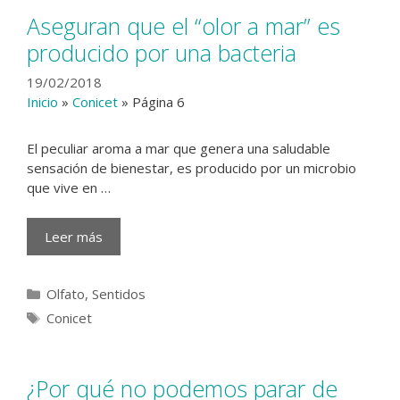
Aseguran que el “olor a mar” es
producido por una bacteria
19/02/2018
Inicio
»
Conicet
»
Página 6
El peculiar aroma a mar que genera una saludable
sensación de bienestar, es producido por un microbio
que vive en …
Leer más
Categorías
Olfato
,
Sentidos
Etiquetas
Conicet
¿Por qué no podemos parar de