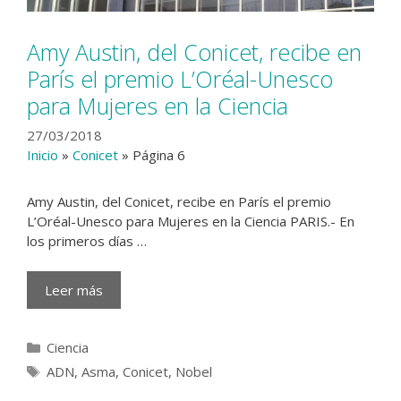
Amy Austin, del Conicet, recibe en
París el premio L’Oréal-Unesco
para Mujeres en la Ciencia
27/03/2018
Inicio
»
Conicet
»
Página 6
Amy Austin, del Conicet, recibe en París el premio
L’Oréal-Unesco para Mujeres en la Ciencia PARIS.- En
los primeros días …
Leer más
Categorías
Ciencia
Etiquetas
ADN
,
Asma
,
Conicet
,
Nobel