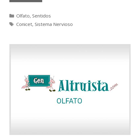
Categorías
Olfato
,
Sentidos
Etiquetas
Conicet
,
Sistema Nervioso