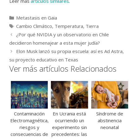
Leer más
artículos similares
.
Categorías
Metastasis en Gaia
Etiquetas
Cambio Climático
,
Temperatura
,
Tierra
¿Por qué NVIDIA y un observatorio en Chile
decidieron homenajear a esta mujer judía?
Elon Musk lanzó su propia escuela: así es Ad Astra,
su proyecto educativo en Texas
Ver más artículos Relacionados
Contaminación
En Ucrania está
Síndrome de
Electromagnética,
ocurriendo un
abstinencia
riesgos y
experimento sin
neonatal
consecuencias de
precedentes: las