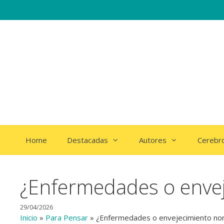
Saltar
al
contenido
Home
Destacadas
Autores
Cerebr
¿Enfermedades o enve
29/04/2026
Inicio
»
Para Pensar
»
¿Enfermedades o envejecimiento no