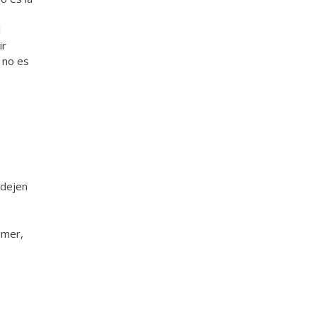
l
ir
 no es
 dejen
omer,