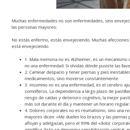
Muchas enfermedades no son enfermedades, sino envejecimi
las personas mayores:
No estás enfermo, estás envejeciendo. Muchas afecciones 
está envejeciendo.
1. Mala memoria no es Alzheimer, es un mecanismo de
no una enfermedad. Si olvidas dónde pusiste las lla
2. Caminar despacio y tener piernas y pies inestable
medicamentos, sino moverse constantemente.
3. Insomnio no es una enfermedad, es el cerebro aju
somníferos. La dependencia a largo plazo de pastill
riesgo de caídas y deterioro cognitivo, la mejor pa
más sol durante el día y mantener un horario regular.
4. Dolores corporales no es reumatismo, sino una re
mayores dicen: «Me duelen los brazos y las piernas 
aflojan y adelgazan, pero el 99% del «dolor corporal
amplifica. Esto se denomina sensibilización central, 