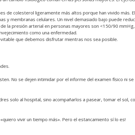
les de colesterol ligeramente más altos porque han vivido más. E
onas y membranas celulares. Un nivel demasiado bajo puede reduc
ón de la presión arterial en personas mayores son <150/90 mmHg,
 envejecimiento como una enfermedad.
vitable que debemos disfrutar mientras nos sea posible.
ades.
en. No se dejen intimidar por el informe del examen físico ni se
dres solo al hospital, sino acompañarlos a pasear, tomar el sol, c
«quiero vivir un tiempo más». Pero el estancamiento sí lo es!