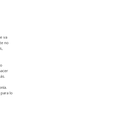
se va
te no
s,
mo
hacer
ás.
nía.
para lo