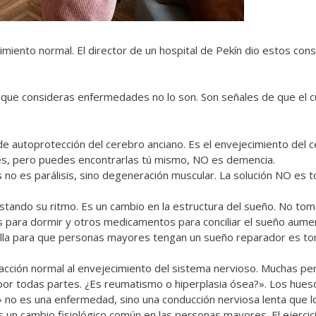
ento normal. El director de un hospital de Pekín dio estos cons
que consideras enfermedades no lo son. Son señales de que el 
 autoprotección del cerebro anciano. Es el envejecimiento del c
ves, pero puedes encontrarlas tú mismo, NO es demencia.
s no es parálisis, sino degeneración muscular. La solución NO es 
stando su ritmo. Es un cambio en la estructura del sueño. No to
as para dormir y otros medicamentos para conciliar el sueño aume
stilla para que personas mayores tengan un sueño reparador es t
acción normal al envejecimiento del sistema nervioso. Muchas p
por todas partes. ¿Es reumatismo o hiperplasia ósea?». Los hues
» no es una enfermedad, sino una conducción nerviosa lenta que l
es un cambio fisiológico común en las personas mayores. El ejercici