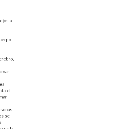
ejos a
cuerpo
erebro,
tomar
mes
nta el
omar
ersonas
os se
o
o es la